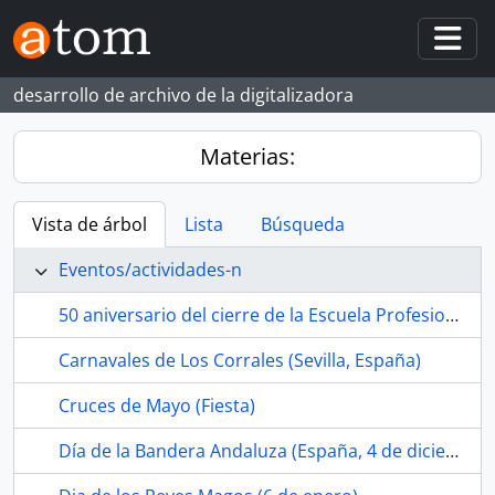
Skip to main content
Togg
desarrollo de archivo de la digitalizadora
Materias:
Vista de árbol
Lista
Búsqueda
Eventos/actividades-n
50 aniversario del cierre de la Escuela Profesional SAFA de Riotinto (Cuenca minera de Riotinto-Nerva, Huelva, España, 2023-04-15)
Carnavales de Los Corrales (Sevilla, España)
Cruces de Mayo (Fiesta)
Día de la Bandera Andaluza (España, 4 de diciembre)