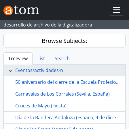
Skip to main content
Togg
desarrollo de archivo de la digitalizadora
Browse Subjects:
Treeview
List
Search
Eventos/actividades-n
50 aniversario del cierre de la Escuela Profesional SAFA de Riotinto (Cuenca minera de Riotinto-Nerva, Huelva, España, 2023-04-15)
Carnavales de Los Corrales (Sevilla, España)
Cruces de Mayo (Fiesta)
Día de la Bandera Andaluza (España, 4 de diciembre)