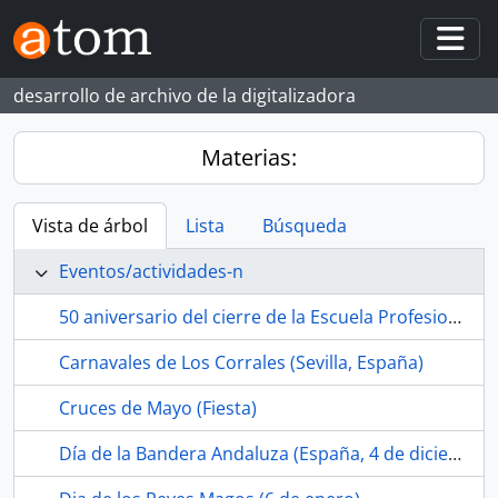
Skip to main content
Togg
desarrollo de archivo de la digitalizadora
Materias:
Vista de árbol
Lista
Búsqueda
Eventos/actividades-n
50 aniversario del cierre de la Escuela Profesional SAFA de Riotinto (Cuenca minera de Riotinto-Nerva, Huelva, España, 2023-04-15)
Carnavales de Los Corrales (Sevilla, España)
Cruces de Mayo (Fiesta)
Día de la Bandera Andaluza (España, 4 de diciembre)