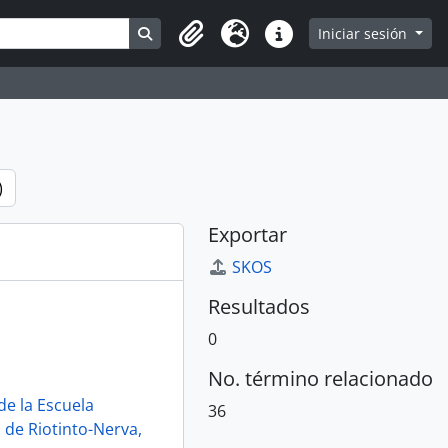
Search in browse page
Iniciar sesión
Portapapeles
Idioma
Enlaces rápidos
)
Exportar
SKOS
Resultados
0
No. término relacionado
de la Escuela
36
 de Riotinto-Nerva,