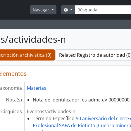
Búsqueda
Search options
Navegar
s/actividades-n
cripción archivística (0)
Related Registro de autoridad (0
elementos
axonomía
Materias
Nota(s)
Nota de identificador: es-admc-ev-00000000
erárquicos
Eventos/actividades-n
Término Específico
50 aniversario del cierre 
Profesional SAFA de Riotinto (Cuenca minera