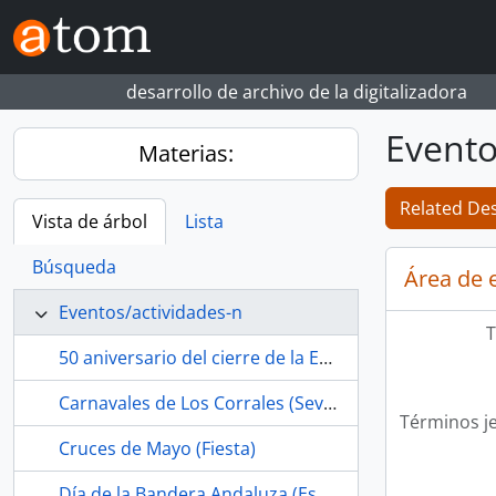
Skip to main content
desarrollo de archivo de la digitalizadora
Evento
Materias:
Related Des
Vista de árbol
Lista
Búsqueda
Área de 
Eventos/actividades-n
T
50 aniversario del cierre de la Escuela Profesional SAFA de Riotinto (Cuenca minera de Riotinto-Nerva, Huelva, España, 2023-04-15)
Carnavales de Los Corrales (Sevilla, España)
Términos j
Cruces de Mayo (Fiesta)
Día de la Bandera Andaluza (España, 4 de diciembre)