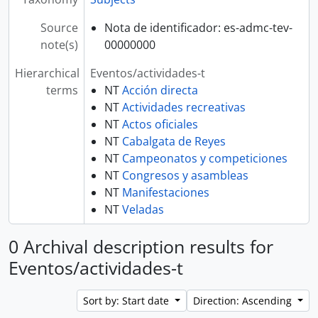
Source
Nota de identificador: es-admc-tev-
note(s)
00000000
Hierarchical
Eventos/actividades-t
terms
NT
Acción directa
NT
Actividades recreativas
NT
Actos oficiales
NT
Cabalgata de Reyes
NT
Campeonatos y competiciones
NT
Congresos y asambleas
NT
Manifestaciones
NT
Veladas
0 Archival description results for
Eventos/actividades-t
Sort by: Start date
Direction: Ascending