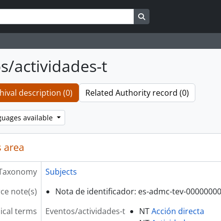
Search in browse page
s/actividades-t
hival description (0)
Related Authority record (0)
guages available
 area
Taxonomy
Subjects
ce note(s)
Nota de identificador: es-admc-tev-0000000
ical terms
Eventos/actividades-t
NT
Acción directa