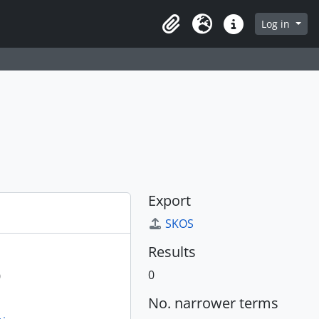
Log in
Clipboard
Language
Quick links
Export
SKOS
Results
0
0
No. narrower terms