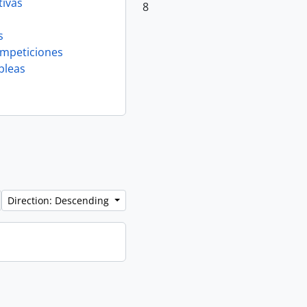
tivas
8
s
mpeticiones
bleas
Direction: Descending