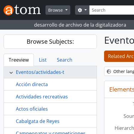
Skip to main content
Search
Search options
Browse
desarrollo de archivo de la digitalizadora
Evento
Browse Subjects:
Related Arc
Treeview
List
Search
Other lan
Eventos/actividades-t
Acción directa
Elements
Actividades recreativas
Actos oficiales
Sour
Cabalgata de Reyes
Hierarch
Campeonatos y competiciones