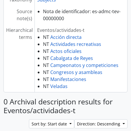
Source
Nota de identificador: es-admc-tev-
note(s)
00000000
Hierarchical
Eventos/actividades-t
terms
NT
Acción directa
NT
Actividades recreativas
NT
Actos oficiales
NT
Cabalgata de Reyes
NT
Campeonatos y competiciones
NT
Congresos y asambleas
NT
Manifestaciones
NT
Veladas
0 Archival description results for
Eventos/actividades-t
Sort by: Start date
Direction: Descending