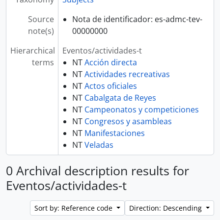
Source
Nota de identificador: es-admc-tev-
note(s)
00000000
Hierarchical
Eventos/actividades-t
terms
NT
Acción directa
NT
Actividades recreativas
NT
Actos oficiales
NT
Cabalgata de Reyes
NT
Campeonatos y competiciones
NT
Congresos y asambleas
NT
Manifestaciones
NT
Veladas
0 Archival description results for
Eventos/actividades-t
Sort by: Reference code
Direction: Descending