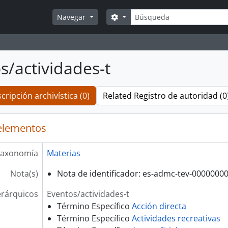
Búsqueda
Search options
Navegar
s/actividades-t
cripción archivística (0)
Related Registro de autoridad (0
elementos
axonomía
Materias
Nota(s)
Nota de identificador: es-admc-tev-0000000
erárquicos
Eventos/actividades-t
Término Específico
Acción directa
Término Específico
Actividades recreativas