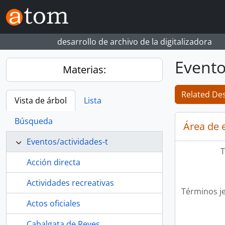
Skip to main content
desarrollo de archivo de la digitalizadora
Evento
Materias:
Related Des
Vista de árbol
Lista
Búsqueda
Área de 
Eventos/actividades-t
T
Acción directa
Actividades recreativas
Términos j
Actos oficiales
Cabalgata de Reyes