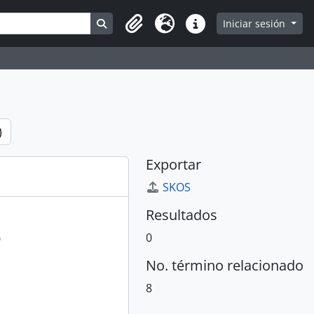
Search in browse page
Iniciar sesión
Portapapeles
Idioma
Enlaces rápidos
)
Exportar
SKOS
Resultados
0
0
No. término relacionado
8