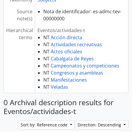
Source
Nota de identificador: es-admc-tev-
note(s)
00000000
Hierarchical
Eventos/actividades-t
terms
NT
Acción directa
NT
Actividades recreativas
NT
Actos oficiales
NT
Cabalgata de Reyes
NT
Campeonatos y competiciones
NT
Congresos y asambleas
NT
Manifestaciones
NT
Veladas
0 Archival description results for
Eventos/actividades-t
Sort by: Reference code
Direction: Descending