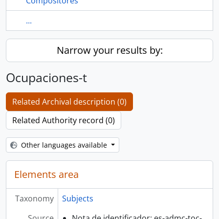
Compositores
...
Narrow your results by:
Ocupaciones-t
Related Archival description (0)
Related Authority record (0)
Other languages available
Elements area
Taxonomy
Subjects
Source
Nota de identificador: es-admc-toc-