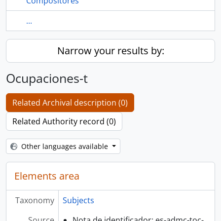
Compositores
...
Narrow your results by:
Ocupaciones-t
Related Archival description (0)
Related Authority record (0)
Other languages available
Elements area
Taxonomy
Subjects
Source
Nota de identificador: es-admc-toc-