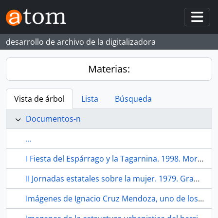
Skip to main content
Togg
desarrollo de archivo de la digitalizadora
Materias:
Vista de árbol
Lista
Búsqueda
Documentos-n
...
I Fiesta del Espárrago y la Tagarnina. 1998. Morón de la Frontera (Sevilla, España)
II Jornadas estatales sobre la mujer. 1979. Granada (España).
Imágenes de Ignacio Cruz Mendoza, uno de los primeros vecinos del barrio. Hacia 1978. La Bachillera (barrio, Sevilla, España, ca.1948-)