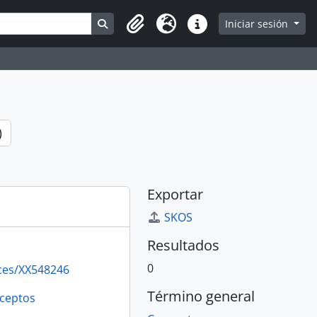
Search in browse page
Iniciar sesión
Portapapeles
Idioma
Enlaces rápidos
)
Exportar
SKOS
Resultados
0
rces/XX548246
Término general
ceptos