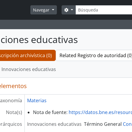
Búsqueda
Search options
Navegar
ciones educativas
cripción archivística (0)
Related Registro de autoridad (0
Innovaciones educativas
elementos
axonomía
Materias
Nota(s)
Nota de fuente:
https://datos.bne.es/resou
erárquicos
Innovaciones educativas
Término General
Con