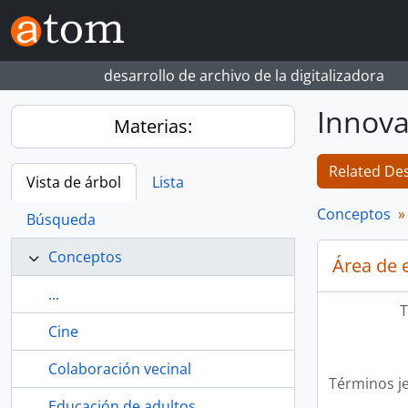
Skip to main content
desarrollo de archivo de la digitalizadora
Innova
Materias:
Related Des
Vista de árbol
Lista
Conceptos
Búsqueda
Conceptos
Área de 
...
T
Cine
Colaboración vecinal
Términos j
Educación de adultos