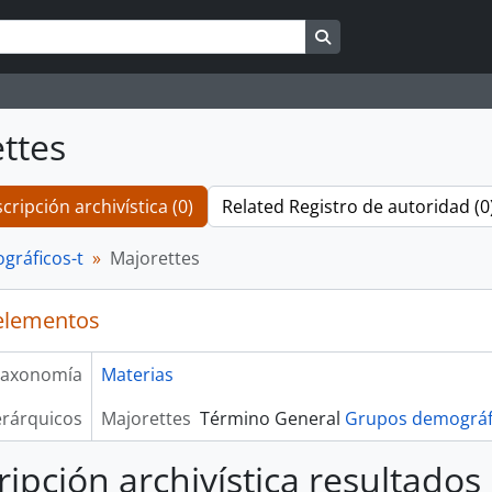
Search in browse pag
ttes
cripción archivística (0)
Related Registro de autoridad (0
gráficos-t
Majorettes
elementos
axonomía
Materias
erárquicos
Majorettes
Término General
Grupos demográfi
ripción archivística resultados