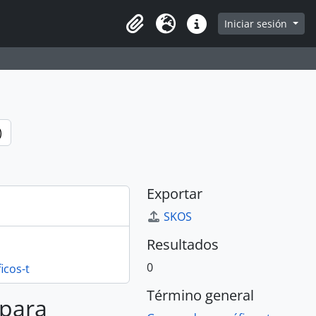
e
Iniciar sesión
Portapapeles
Idioma
Enlaces rápidos
)
Exportar
SKOS
Resultados
0
cos-t
Término general
 para