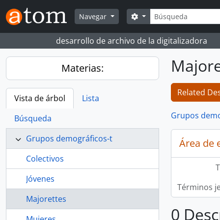
Skip to main content
Búsqueda
Search options
Navegar
desarrollo de archivo de la digitalizadora
Majore
Materias:
Related Des
Vista de árbol
Lista
Grupos demo
Búsqueda
Grupos demográficos-t
Área de 
Colectivos
T
Jóvenes
Términos j
Majorettes
0 Desc
Mujeres