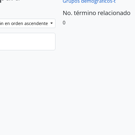
Grupos demográficos-t
No. término relacionado
0
ción en orden ascendente