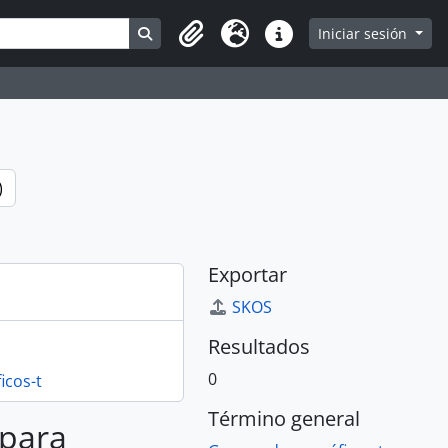
Search in browse page
Iniciar sesión
Portapapeles
Idioma
Enlaces rápidos
)
Exportar
SKOS
Resultados
0
cos-t
Término general
 para