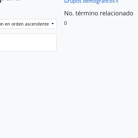
Grupos demográficos-t
No. término relacionado
0
ción en orden ascendente