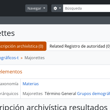
Búsqueda
Search options
Navegar
ttes
cripción archivística (0)
Related Registro de autoridad (0
gráficos-t
Majorettes
elementos
axonomía
Materias
erárquicos
Majorettes
Término General
Grupos demográfi
ripción archivística resultados