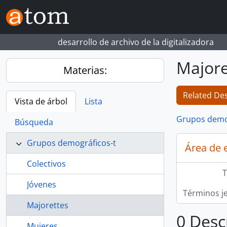
Skip to main content
desarrollo de archivo de la digitalizadora
Majore
Materias:
Related Des
Vista de árbol
Lista
Grupos demo
Búsqueda
Grupos demográficos-t
Área de 
Colectivos
T
Jóvenes
Términos j
Majorettes
0 Desc
Mujeres