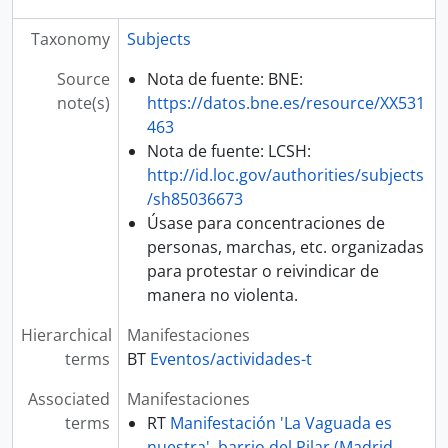
Taxonomy
Subjects
Source
Nota de fuente: BNE:
note(s)
https://datos.bne.es/resource/XX531
463
Nota de fuente: LCSH:
http://id.loc.gov/authorities/subjects
/sh85036673
Úsase para concentraciones de
personas, marchas, etc. organizadas
para protestar o reivindicar de
manera no violenta.
Hierarchical
Manifestaciones
terms
BT
Eventos/actividades-t
Associated
Manifestaciones
terms
RT
Manifestación 'La Vaguada es
nuestra', barrio del Pilar (Madrid,