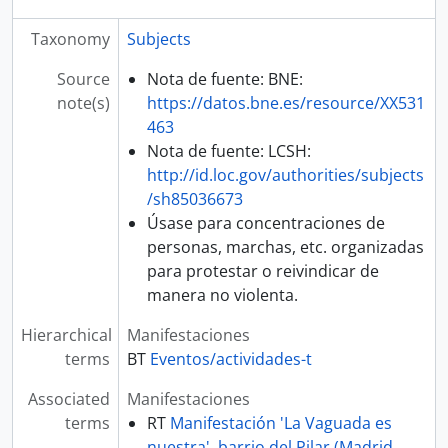
Taxonomy
Subjects
Source
Nota de fuente: BNE:
note(s)
https://datos.bne.es/resource/XX531
463
Nota de fuente: LCSH:
http://id.loc.gov/authorities/subjects
/sh85036673
Úsase para concentraciones de
personas, marchas, etc. organizadas
para protestar o reivindicar de
manera no violenta.
Hierarchical
Manifestaciones
terms
BT
Eventos/actividades-t
Associated
Manifestaciones
terms
RT
Manifestación 'La Vaguada es
nuestra', barrio del Pilar (Madrid,