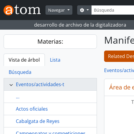
Skip to main content
Búsqueda
Search options
Navegar
desarrollo de archivo de la digitalizadora
Manife
Materias:
Related Des
Vista de árbol
Lista
Eventos/acti
Búsqueda
Eventos/actividades-t
Área de 
...
T
Actos oficiales
Cabalgata de Reyes
Campeonatos y competiciones