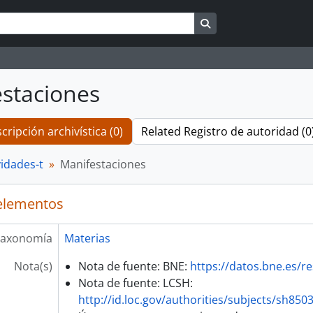
Search in browse pag
staciones
cripción archivística (0)
Related Registro de autoridad (0
vidades-t
Manifestaciones
elementos
axonomía
Materias
Nota(s)
Nota de fuente: BNE:
https://datos.bne.es/
Nota de fuente: LCSH:
http://id.loc.gov/authorities/subjects/sh850