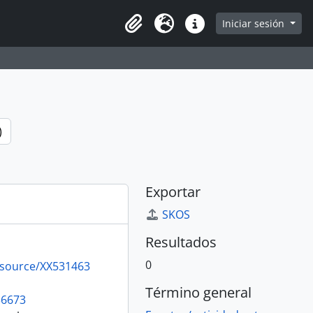
e
Iniciar sesión
Portapapeles
Idioma
Enlaces rápidos
)
Exportar
SKOS
Resultados
0
resource/XX531463
Término general
36673