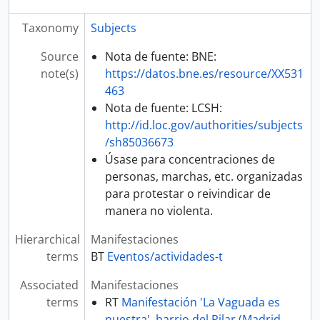
Taxonomy
Subjects
Source
Nota de fuente: BNE:
note(s)
https://datos.bne.es/resource/XX531
463
Nota de fuente: LCSH:
http://id.loc.gov/authorities/subjects
/sh85036673
Úsase para concentraciones de
personas, marchas, etc. organizadas
para protestar o reivindicar de
manera no violenta.
Hierarchical
Manifestaciones
terms
BT
Eventos/actividades-t
Associated
Manifestaciones
terms
RT
Manifestación 'La Vaguada es
nuestra', barrio del Pilar (Madrid,