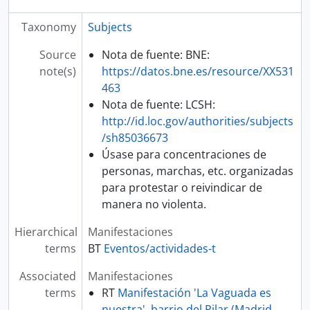
Taxonomy
Subjects
Source
Nota de fuente: BNE:
note(s)
https://datos.bne.es/resource/XX531
463
Nota de fuente: LCSH:
http://id.loc.gov/authorities/subjects
/sh85036673
Úsase para concentraciones de
personas, marchas, etc. organizadas
para protestar o reivindicar de
manera no violenta.
Hierarchical
Manifestaciones
terms
BT
Eventos/actividades-t
Associated
Manifestaciones
terms
RT
Manifestación 'La Vaguada es
nuestra', barrio del Pilar (Madrid,