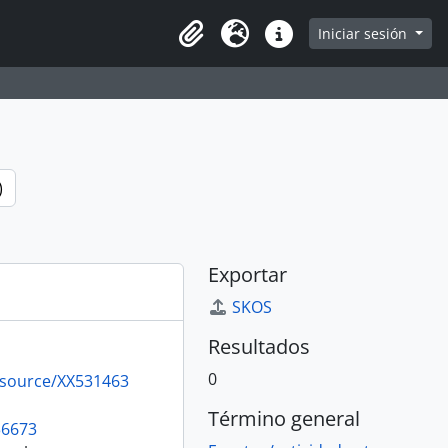
e
Iniciar sesión
Portapapeles
Idioma
Enlaces rápidos
)
Exportar
SKOS
Resultados
0
resource/XX531463
Término general
36673