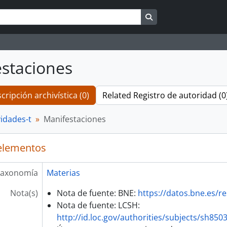
Search in browse pag
staciones
cripción archivística (0)
Related Registro de autoridad (0
vidades-t
Manifestaciones
elementos
axonomía
Materias
Nota(s)
Nota de fuente: BNE:
https://datos.bne.es/
Nota de fuente: LCSH:
http://id.loc.gov/authorities/subjects/sh850