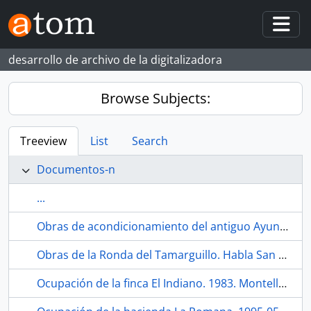
Skip to main content
Togg
desarrollo de archivo de la digitalizadora
Browse Subjects:
Treeview
List
Search
Documentos-n
...
Obras de acondicionamiento del antiguo Ayuntamiento para el local de la Tercera Edad. 1984. Los Corrales (Sevilla, España)
Obras de la Ronda del Tamarguillo. Habla San Diego Television. 1990-12. Sevilla (España).
Ocupación de la finca El Indiano. 1983. Montellano (Sevilla, España)