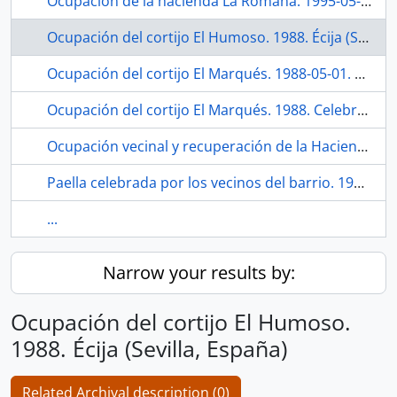
Ocupación de la hacienda La Romana. 1995-05-01. Por el derecho al trabajo, SOC y CGT. Utrera (Sevilla, España)
Ocupación del cortijo El Humoso. 1988. Écija (Sevilla, España)
Ocupación del cortijo El Marqués. 1988-05-01. Celebración de una asamblea sobre la reforma agraria. Gilena (Sevilla, España)
Ocupación del cortijo El Marqués. 1988. Celebración del 1º de mayo. Gilena (Sevilla, España)
Ocupación vecinal y recuperación de la Hacienda Miraflores, en 1991-1993. 2021. Sevilla (España).
Paella celebrada por los vecinos del barrio. 1985-1989. Campo de fútbol de La Bachillera (Sevilla, España)
...
Narrow your results by:
Ocupación del cortijo El Humoso.
1988. Écija (Sevilla, España)
Related Archival description (0)