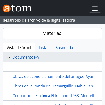
Skip to main content
Togg
desarrollo de archivo de la digitalizadora
Materias:
Vista de árbol
Lista
Búsqueda
Documentos-n
...
Obras de acondicionamiento del antiguo Ayuntamiento para el local de la Tercera Edad. 1984. Los Corrales (Sevilla, España)
Obras de la Ronda del Tamarguillo. Habla San Diego Television. 1990-12. Sevilla (España).
Ocupación de la finca El Indiano. 1983. Montellano (Sevilla, España)