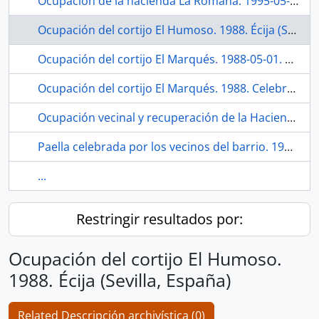
Ocupación de la hacienda La Romana. 1995-05-01. Por el derecho al trabajo, SOC y CGT. Utrera (Sevilla, España)
Ocupación del cortijo El Humoso. 1988. Écija (Sevilla, España)
Ocupación del cortijo El Marqués. 1988-05-01. Celebración de una asamblea sobre la reforma agraria. Gilena (Sevilla, España)
Ocupación del cortijo El Marqués. 1988. Celebración del 1º de mayo. Gilena (Sevilla, España)
Ocupación vecinal y recuperación de la Hacienda Miraflores, en 1991-1993. 2021. Sevilla (España).
Paella celebrada por los vecinos del barrio. 1985-1989. Campo de fútbol de La Bachillera (Sevilla, España)
...
Restringir resultados por:
Ocupación del cortijo El Humoso.
1988. Écija (Sevilla, España)
Related Descripción archivística (0)