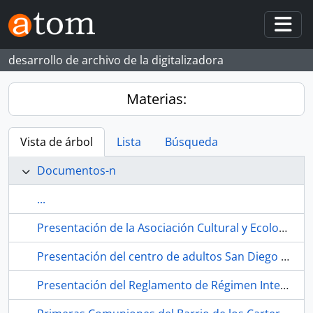
Skip to main content
Togg
desarrollo de archivo de la digitalizadora
Materias:
Vista de árbol
Lista
Búsqueda
Documentos-n
...
Presentación de la Asociación Cultural y Ecologista Comité Pro Parque Educativo Miraflores durante la semana cultural del Centro de Educación de Adultos San Diego- Los Carteros. 1991. Sevilla (España).
Presentación del centro de adultos San Diego Los Carteros. Habla San Diego Television. 1990-12. Sevilla (España).
Presentación del Reglamento de Régimen Interno del CEA a través de las voces del alumnado. 1989. Sevilla (España).