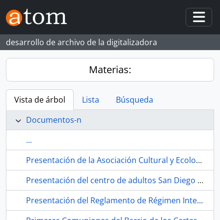
Skip to main content
Togg
desarrollo de archivo de la digitalizadora
Materias:
Vista de árbol
Lista
Búsqueda
Documentos-n
...
Presentación de la Asociación Cultural y Ecologista Comité Pro Parque Educativo Miraflores durante la semana cultural del Centro de Educación de Adultos San Diego- Los Carteros. 1991. Sevilla (España).
Presentación del centro de adultos San Diego Los Carteros. Habla San Diego Television. 1990-12. Sevilla (España).
Presentación del Reglamento de Régimen Interno del CEA a través de las voces del alumnado. 1989. Sevilla (España).