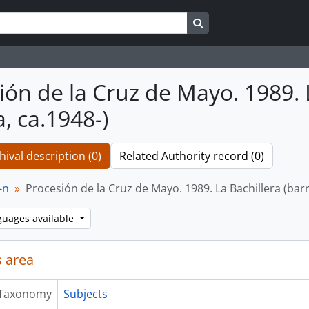
Search in browse page
ión de la Cruz de Mayo. 1989. La
, ca.1948-)
hival description (0)
Related Authority record (0)
-n
Procesión de la Cruz de Mayo. 1989. La Bachillera (barri
guages available
 area
Taxonomy
Subjects