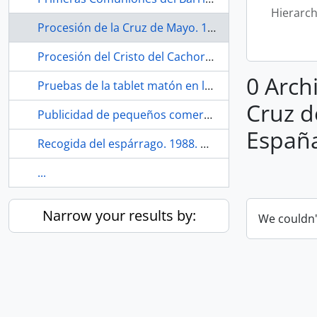
Hierarch
Procesión de la Cruz de Mayo. 1989. La Bachillera (barrio, Sevilla, España, ca.1948-)
Procesión del Cristo del Cachorro por el Puente de Triana. Hacia 1979. Sevilla (España)
0 Archi
Pruebas de la tablet matón en la peluquería Mari Carmen. Barrio de San Diego. 2021. Sevilla (España).
Cruz de
Publicidad de pequeños comercios en periódico Habla San Diego. 2021. Sevilla (España)
España
Recogida del espárrago. 1988. Martín de la Jara (Sevilla, España)
...
Narrow your results by:
We couldn'