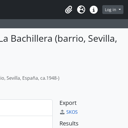
Log in
Clipboard
Language
Quick links
 Bachillera (barrio, Sevilla,
o, Sevilla, España, ca.1948-)
Export
SKOS
Results