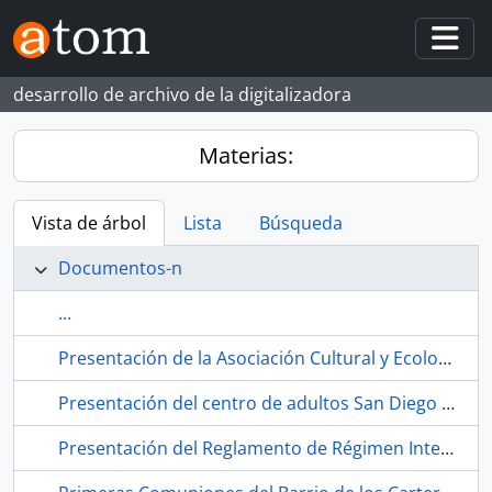
Skip to main content
Togg
desarrollo de archivo de la digitalizadora
Materias:
Vista de árbol
Lista
Búsqueda
Documentos-n
...
Presentación de la Asociación Cultural y Ecologista Comité Pro Parque Educativo Miraflores durante la semana cultural del Centro de Educación de Adultos San Diego- Los Carteros. 1991. Sevilla (España).
Presentación del centro de adultos San Diego Los Carteros. Habla San Diego Television. 1990-12. Sevilla (España).
Presentación del Reglamento de Régimen Interno del CEA a través de las voces del alumnado. 1989. Sevilla (España).