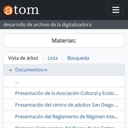
Skip to main content
Togg
desarrollo de archivo de la digitalizadora
Materias:
Vista de árbol
Lista
Búsqueda
Documentos-n
...
Presentación de la Asociación Cultural y Ecologista Comité Pro Parque Educativo Miraflores durante la semana cultural del Centro de Educación de Adultos San Diego- Los Carteros. 1991. Sevilla (España).
Presentación del centro de adultos San Diego Los Carteros. Habla San Diego Television. 1990-12. Sevilla (España).
Presentación del Reglamento de Régimen Interno del CEA a través de las voces del alumnado. 1989. Sevilla (España).