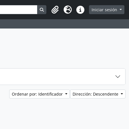
Search in browse page
Iniciar sesión
Portapapeles
Idioma
Enlaces rápidos
Ordenar por: Identificador
Dirección: Descendente