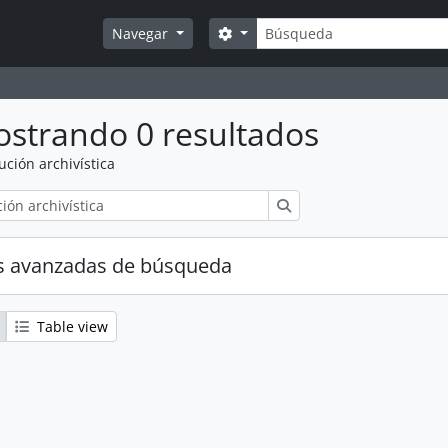
Búsqueda
Search options
Navegar
strando 0 resultados
tución archivística
Búsqueda
s avanzadas de búsqueda
Table view