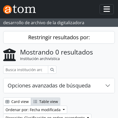
Skip to main content
Togg
desarrollo de archivo de la digitalizadora
Restringir resultados por:
Mostrando 0 resultados
Institución archivística
Búsqueda
Opciones avanzadas de búsqueda
Card view
Table view
Ordenar por: Fecha modificada
Dirección: Clasificación en orden ascendente