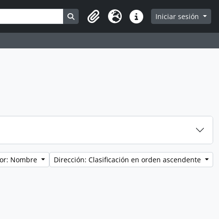
Search in browse page
Iniciar sesión
Portapapeles
Idioma
Enlaces rápidos
por: Nombre
Dirección: Clasificación en orden ascendente