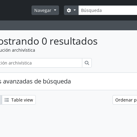
Búsqueda
Search options
Navegar
strando 0 resultados
tución archivística
Búsqueda
s avanzadas de búsqueda
Table view
Ordenar 