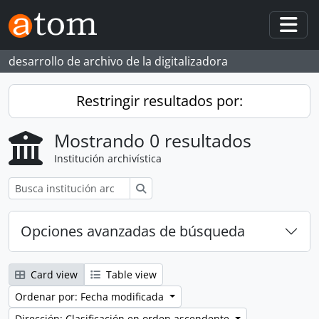
Skip to main content
Togg
desarrollo de archivo de la digitalizadora
Restringir resultados por:
Mostrando 0 resultados
Institución archivística
Búsqueda
Opciones avanzadas de búsqueda
Card view
Table view
Ordenar por: Fecha modificada
Dirección: Clasificación en orden ascendente