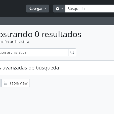
Búsqueda
Search options
Navegar
strando 0 resultados
tución archivística
Búsqueda
s avanzadas de búsqueda
Table view