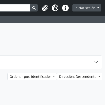
Search in browse page
Iniciar sesión
Portapapeles
Idioma
Enlaces rápidos
Ordenar por: Identificador
Dirección: Descendente