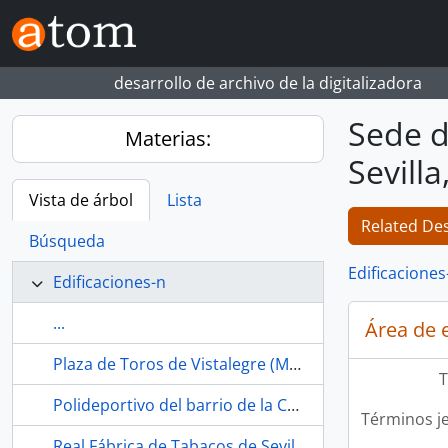
Skip to main content
desarrollo de archivo de la digitalizadora
Sede d
Materias:
Sevilla
Vista de árbol
Lista
Related Des
Búsqueda
Edificaciones
Edificaciones-n
...
Área de 
Plaza de Toros de Vistalegre (Madrid, España)
T
Polideportivo del barrio de la Concepción (Madrid, España)
Términos j
Real Fábrica de Tabacos de Sevilla (España, 1978-)