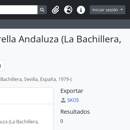
Search in browse page
Iniciar sesión
Portapapeles
Idioma
Enlaces rápidos
ella Andaluza (La Bachillera,
)
achillera, Sevilla, España, 1979-)
Exportar
SKOS
Resultados
0
za (La Bachillera,