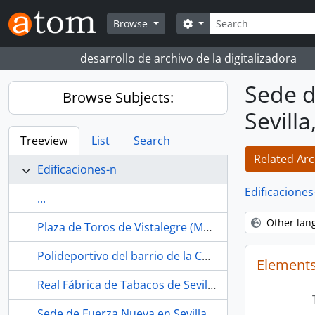
Skip to main content
Search
Search options
Browse
desarrollo de archivo de la digitalizadora
Sede d
Browse Subjects:
Sevilla
Treeview
List
Search
Related Arc
Edificaciones-n
Edificaciones
...
Other lan
Plaza de Toros de Vistalegre (Madrid, España)
Polideportivo del barrio de la Concepción (Madrid, España)
Elements
Real Fábrica de Tabacos de Sevilla (España, 1978-)
Sede de Fuerza Nueva en Sevilla (España, -1979)