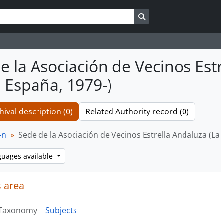
Search in browse page
e la Asociación de Vecinos Estr
, España, 1979-)
hival description (0)
Related Authority record (0)
-n
Sede de la Asociación de Vecinos Estrella Andaluza (La B
guages available
 area
Taxonomy
Subjects