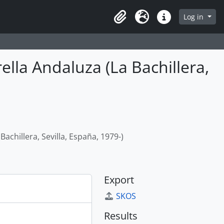
Log in
Clipboard
Language
Quick links
ella Andaluza (La Bachillera,
achillera, Sevilla, España, 1979-)
Export
SKOS
Results