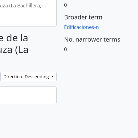
0
za (La Bachillera,
Broader term
Edificaciones-n
e de la
No. narrower terms
uza (La
0
Direction: Descending