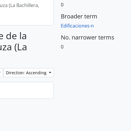
0
za (La Bachillera,
Broader term
Edificaciones-n
e de la
No. narrower terms
uza (La
0
Direction: Ascending