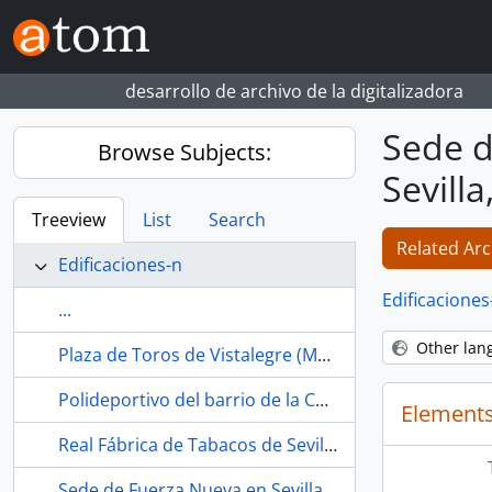
Skip to main content
desarrollo de archivo de la digitalizadora
Sede d
Browse Subjects:
Sevilla
Treeview
List
Search
Related Arc
Edificaciones-n
Edificaciones
...
Other lan
Plaza de Toros de Vistalegre (Madrid, España)
Polideportivo del barrio de la Concepción (Madrid, España)
Elements
Real Fábrica de Tabacos de Sevilla (España, 1978-)
Sede de Fuerza Nueva en Sevilla (España, -1979)