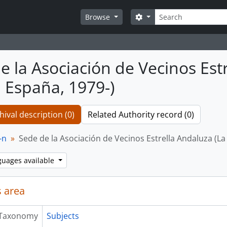
Search
Search options
Browse
e la Asociación de Vecinos Estr
, España, 1979-)
hival description (0)
Related Authority record (0)
-n
Sede de la Asociación de Vecinos Estrella Andaluza (La B
guages available
 area
Taxonomy
Subjects