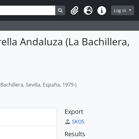
Search in browse page
Log in
Clipboard
Language
Quick links
ella Andaluza (La Bachillera,
achillera, Sevilla, España, 1979-)
Export
SKOS
Results