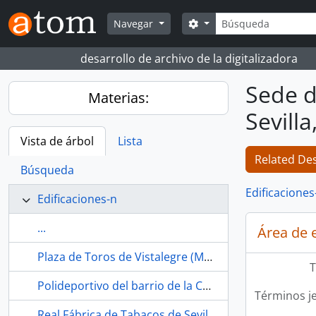
Skip to main content
Búsqueda
Search options
Navegar
desarrollo de archivo de la digitalizadora
Sede d
Materias:
Sevilla
Vista de árbol
Lista
Related Des
Búsqueda
Edificaciones
Edificaciones-n
...
Área de 
Plaza de Toros de Vistalegre (Madrid, España)
T
Polideportivo del barrio de la Concepción (Madrid, España)
Términos j
Real Fábrica de Tabacos de Sevilla (España, 1978-)