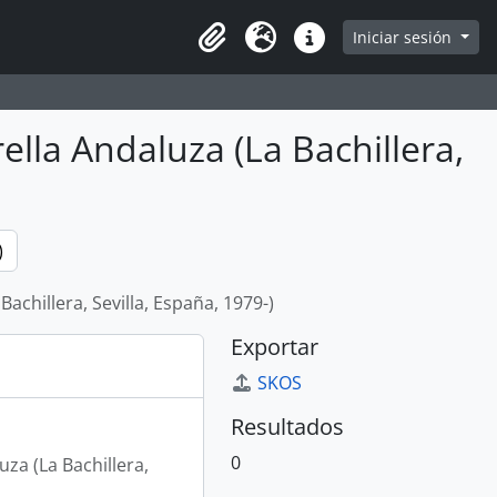
e
Iniciar sesión
Portapapeles
Idioma
Enlaces rápidos
ella Andaluza (La Bachillera,
)
achillera, Sevilla, España, 1979-)
Exportar
SKOS
Resultados
0
za (La Bachillera,