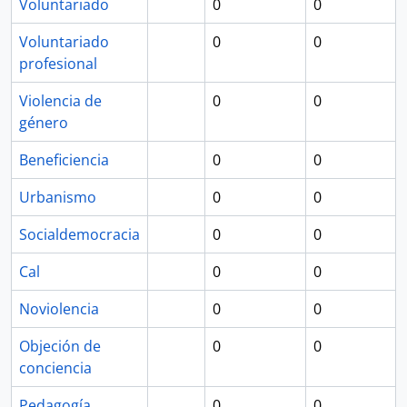
Voluntariado
0
0
Voluntariado
0
0
profesional
Violencia de
0
0
género
Beneficiencia
0
0
Urbanismo
0
0
Socialdemocracia
0
0
Cal
0
0
Noviolencia
0
0
Objeción de
0
0
conciencia
Pedagogía
0
0