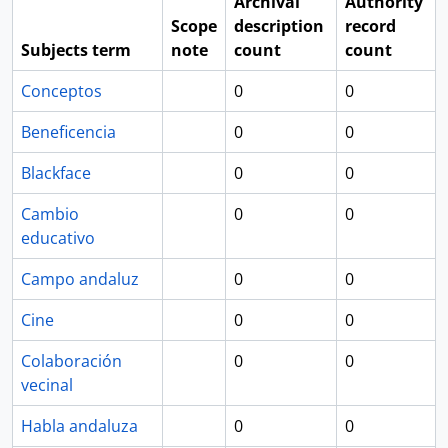
Archival
Authority
Scope
description
record
Subjects term
note
count
count
Conceptos
0
0
Beneficencia
0
0
Blackface
0
0
Cambio
0
0
educativo
Campo andaluz
0
0
Cine
0
0
Colaboración
0
0
vecinal
Habla andaluza
0
0