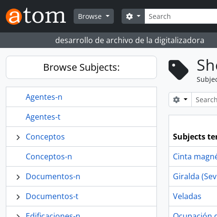
Skip to main content
Search
Search options
Browse
desarrollo de archivo de la digitalizadora
Sh
Browse Subjects:
Subje
Agentes-n
Search opt
Agentes-t
Conceptos
Subjects t
Conceptos-n
Cinta magné
Documentos-n
Giralda (Sevi
Documentos-t
Veladas
Edificaciones-n
Ocupación de