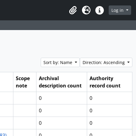
Log in
Clipboard
Language
Quick links
Sort by: Name
Direction: Ascending
Scope
Archival
Authority
note
description count
record count
0
0
0
0
0
0
83)
0
0