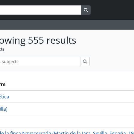
Search in browse page
owing 555 results
cts
ions
Search
erm
tica
lla)
 la finca Navacerrada (Martin de la Jara, Sevilla, España, 19