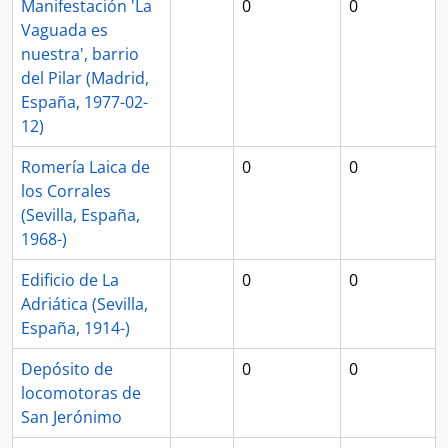
Manifestación 'La
0
0
Vaguada es
nuestra', barrio
del Pilar (Madrid,
España, 1977-02-
12)
Romería Laica de
0
0
los Corrales
(Sevilla, España,
1968-)
Edificio de La
0
0
Adriática (Sevilla,
España, 1914-)
Depósito de
0
0
locomotoras de
San Jerónimo