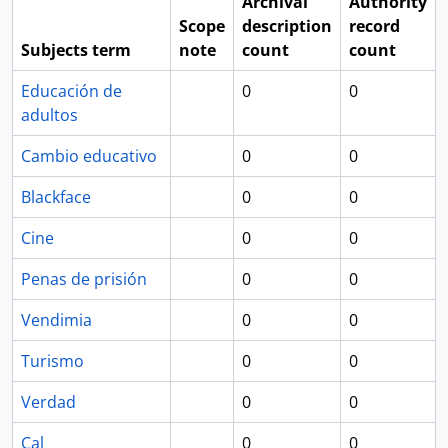
Archival
Authority
Scope
description
record
Subjects term
note
count
count
Educación de
0
0
adultos
Cambio educativo
0
0
Blackface
0
0
Cine
0
0
Penas de prisión
0
0
Vendimia
0
0
Turismo
0
0
Verdad
0
0
Cal
0
0