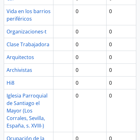
Vida en los barrios
0
0
periféricos
Organizaciones-t
0
0
Clase Trabajadora
0
0
Arquitectos
0
0
Archivistas
0
0
Hi8
0
0
Iglesia Parroquial
0
0
de Santiago el
Mayor (Los
Corrales, Sevilla,
España, s. XVIII-)
Ocupación de la
0
0