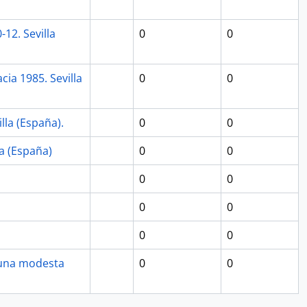
12. Sevilla
0
0
ia 1985. Sevilla
0
0
lla (España).
0
0
la (España)
0
0
0
0
0
0
0
0
, una modesta
0
0