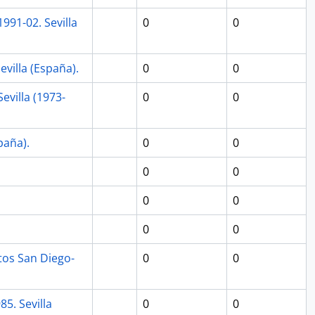
991-02. Sevilla
0
0
villa (España).
0
0
evilla (1973-
0
0
paña).
0
0
0
0
0
0
0
0
tos San Diego-
0
0
5. Sevilla
0
0