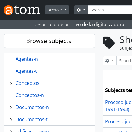
Skip to main content
Search
Search options
Browse
desarrollo de archivo de la digitalizadora
Sh
Browse Subjects:
Subje
Agentes-n
Search opt
Agentes-t
Conceptos
Subjects t
Conceptos-n
Proceso judi
Documentos-n
1991-1993)
Documentos-t
Proceso judi
Edificaciones-n