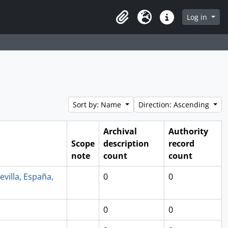
Log in
Clipboard
Language
Quick links
Sort by: Name
Direction: Ascending
Archival
Authority
Scope
description
record
note
count
count
evilla, España,
0
0
0
0