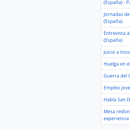
(España) - P
Jornadas del
(España).
Entrevista a
(España)
Juicio a ins
Huelga en e
Guerra del G
Empleo joven
Habla San Di
Mesa redond
experiencia