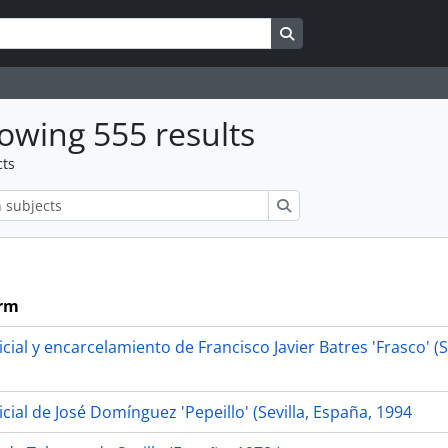
Search in browse page
owing 555 results
cts
ions
Search
erm
cial y encarcelamiento de Francisco Javier Batres 'Frasco' (S
cial de José Domínguez 'Pepeillo' (Sevilla, España, 1994