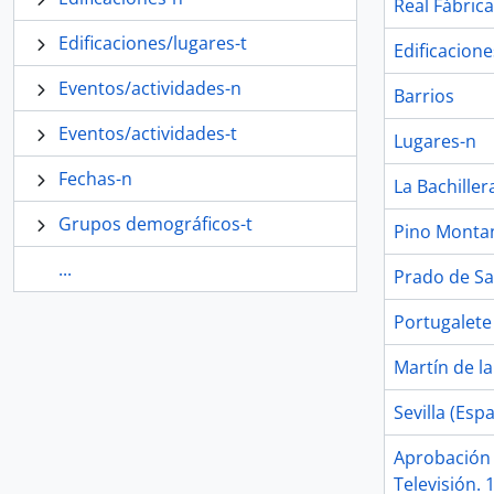
Real Fábrica
Edificaciones/lugares-t
Edificacione
Eventos/actividades-n
Barrios
Eventos/actividades-t
Lugares-n
Fechas-n
La Bachillera
Grupos demográficos-t
Pino Montano
...
Prado de San
Portugalete
Martín de la
Sevilla (Esp
Aprobación 
Televisión. 