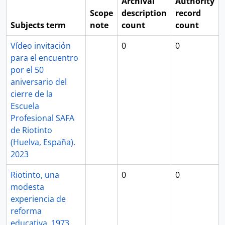
Archival
Authority
Scope
description
record
Subjects term
note
count
count
Vídeo invitación
0
0
para el encuentro
por el 50
aniversario del
cierre de la
Escuela
Profesional SAFA
de Riotinto
(Huelva, España).
2023
Riotinto, una
0
0
modesta
experiencia de
reforma
educativa. 1973.