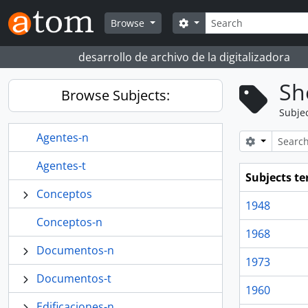
Skip to main content
Search
Search options
Browse
desarrollo de archivo de la digitalizadora
Sh
Browse Subjects:
Subje
Agentes-n
Search opt
Agentes-t
Subjects t
Conceptos
1948
Conceptos-n
1968
Documentos-n
1973
Documentos-t
1960
Edificaciones-n