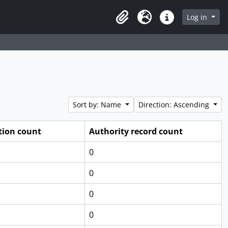
Log in
Clipboard
Language
Quick links
Sort by: Name
Direction: Ascending
tion count
Authority record count
0
0
0
0