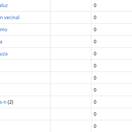
luz
0
n vecinal
0
ismo
0
ia
0
luza
0
0
0
0
s-n
(2)
0
0
0