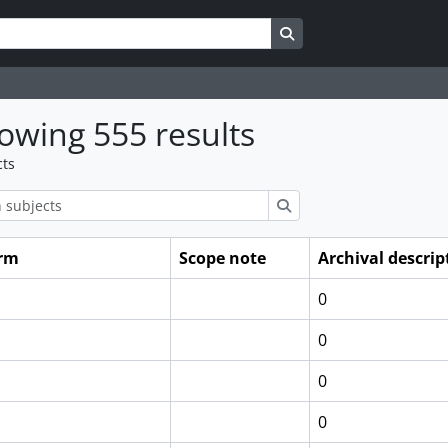
Search in browse page
owing 555 results
cts
ions
Search
erm
Scope note
Archival descrip
0
0
0
0