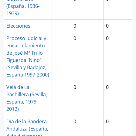
(España, 1936-
1939)
Elecciones
0
0
Proceso judicial y
0
0
encarcelamiento
de José Mª Trillo
Figueroa 'Nino'
(Sevilla y Badajoz,
España 1997-2000)
Velá de La
0
0
Bachillera (Sevilla,
España, 1979-
2012)
Día de la Bandera
0
0
Andaluza (España,