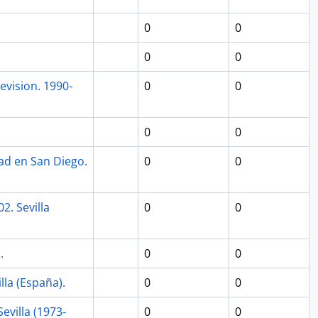
0
0
0
0
evision. 1990-
0
0
0
0
dad en San Diego.
0
0
2. Sevilla
0
0
.
0
0
lla (España).
0
0
evilla (1973-
0
0