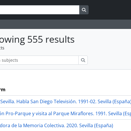
Search in browse page
owing 555 results
cts
ions
Search
erm
evilla. Habla San Diego Televisión. 1991-02. Sevilla (España)
n Pro-Parque y visita al Parque Miraflores. 1991. Sevilla (Es
adora de la Memoria Colectiva. 2020. Sevilla (España)