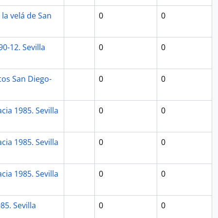
la velá de San
0
0
0-12. Sevilla
0
0
tos San Diego-
0
0
ia 1985. Sevilla
0
0
ia 1985. Sevilla
0
0
ia 1985. Sevilla
0
0
5. Sevilla
0
0