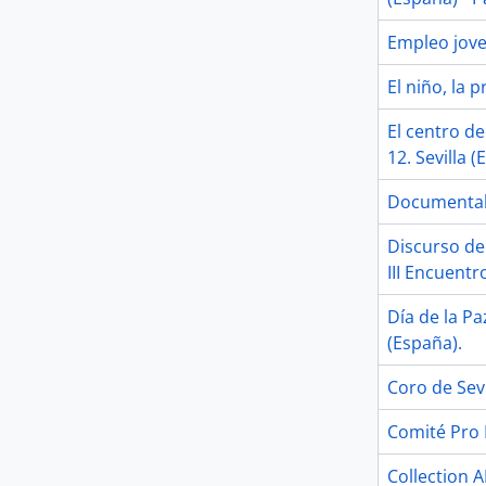
Empleo joven
El niño, la
El centro de
12. Sevilla (
Documental '
Discurso de 
III Encuentr
Día de la Pa
(España).
Coro de Sevi
Comité Pro P
Collection 