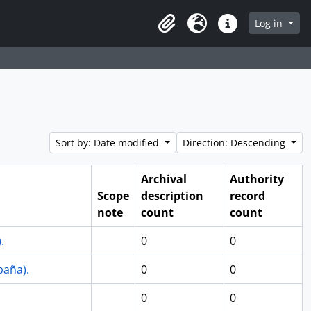
Log in
Clipboard
Language
Quick links
Sort by: Date modified
Direction: Descending
Archival
Authority
Scope
description
record
note
count
count
.
0
0
paña).
0
0
0
0