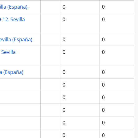
lla (España).
0
0
12. Sevilla
0
0
villa (España).
0
0
Sevilla
0
0
la (España)
0
0
0
0
0
0
0
0
0
0
0
0