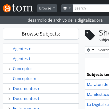
Skip to main content
Search
Search options
Browse
desarrollo de archivo de la digitalizadora
Sh
Browse Subjects:
Subje
Agentes-n
Search opt
Agentes-t
Conceptos
Subjects t
Conceptos-n
Maratón de S
Documentos-n
Manifestació
Documentos-t
La Digitaliz
Edificaciones-n