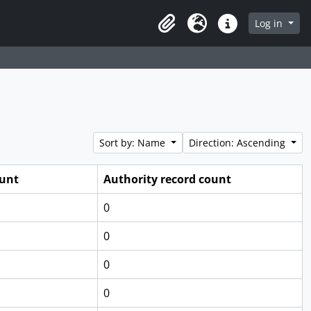
Log in
Clipboard
Language
Quick links
Sort by: Name
Direction: Ascending
ount
Authority record count
0
0
0
0