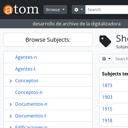
Skip to main content
Search
Search options
Browse
desarrollo de archivo de la digitalizadora
Sh
Browse Subjects:
Subje
Agentes-n
Search opt
Agentes-t
Subjects t
Conceptos
1873
Conceptos-n
1903
Documentos-n
1915
Documentos-t
1918
Edificaciones-n