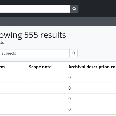
Search in browse page
owing 555 results
cts
ions
Search
erm
Scope note
Archival description c
0
0
0
0