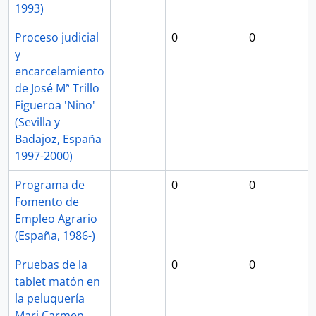
1993)
Proceso judicial
0
0
y
encarcelamiento
de José Mª Trillo
Figueroa 'Nino'
(Sevilla y
Badajoz, España
1997-2000)
Programa de
0
0
Fomento de
Empleo Agrario
(España, 1986-)
Pruebas de la
0
0
tablet matón en
la peluquería
Mari Carmen.