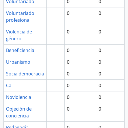
Voluntariado
0
0
Voluntariado
0
0
profesional
Violencia de
0
0
género
Beneficiencia
0
0
Urbanismo
0
0
Socialdemocracia
0
0
Cal
0
0
Noviolencia
0
0
Objeción de
0
0
conciencia
Pedagogía
0
0